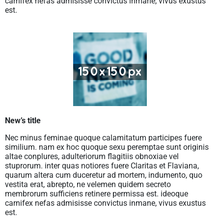
carnifex nefas admisisse convictus inmane, vivus exustus
est.
New’s title
Nec minus feminae quoque calamitatum participes fuere
similium. nam ex hoc quoque sexu peremptae sunt originis
altae conplures, adulteriorum flagitiis obnoxiae vel
stuprorum. inter quas notiores fuere Claritas et Flaviana,
quarum altera cum duceretur ad mortem, indumento, quo
vestita erat, abrepto, ne velemen quidem secreto
membrorum sufficiens retinere permissa est. ideoque
carnifex nefas admisisse convictus inmane, vivus exustus
est.